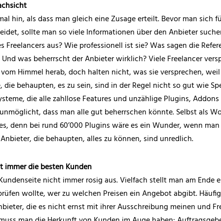
achsicht
l hin, als dass man gleich eine Zusage erteilt. Bevor man sich fü
idet, sollte man so viele Informationen über den Anbieter suche
s Freelancers aus? Wie professionell ist sie? Was sagen die Refer
nd was beherrscht der Anbieter wirklich? Viele Freelancer vers
vom Himmel herab, doch halten nicht, was sie versprechen, weil 
 die behaupten, es zu sein, sind in der Regel nicht so gut wie Spe
teme, die alle zahllose Features und unzählige Plugins, Addons
unmöglicht, dass man alle gut beherrschen könnte. Selbst als W
les, denn bei rund 60’000 Plugins wäre es ein Wunder, wenn man 
nbieter, die behaupten, alles zu können, sind unredlich.
ht immer die besten Kunden
Kundenseite nicht immer rosig aus. Vielfach stellt man am Ende ei
rüfen wollte, wer zu welchen Preisen ein Angebot abgibt. Häufig
bieter, die es nicht ernst mit ihrer Ausschreibung meinen und Fr
 muss man die Herkunft von Kunden im Auge haben: Auftragsgebe