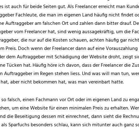
s ist auch für beide Seiten gut. Als Freelancer erreicht man Kund
ggeber Fachleute, die man im eigenen Land häufig nicht findet ode
he Auftraggeber am falschen Ort und zahlen dann bitter drauf. D
ggeber vom Freelancer hat, sind wenig aussagekräftig, um die Fa
aggeber, die nur auf die Kosten schauen, achten häufig gar nicht
m Preis. Doch wenn der Freelancer dann auf eine Vorauszahlung 
er dem Auftraggeber mit Schädigung der Website droht, zeigt sic
ine Tücken hat. Häufig höre ich davon, dass der Freelancer die 
 Auftraggeber im Regen stehen liess. Und was will man tun, w
 hat, aber nicht bekommen hat, was man vereinbart hatte.
so falsch, einen Fachmann vor Ort oder im eigenen Land zu engag
gehen, um eine Website für einen minimalen Preis zu erhalten. We
nd die Beseitigung dessen mit einrechnet, dann sieht die Rech
 als Sparfuchs besonders schlau, kann sich mitunter auch ganz s