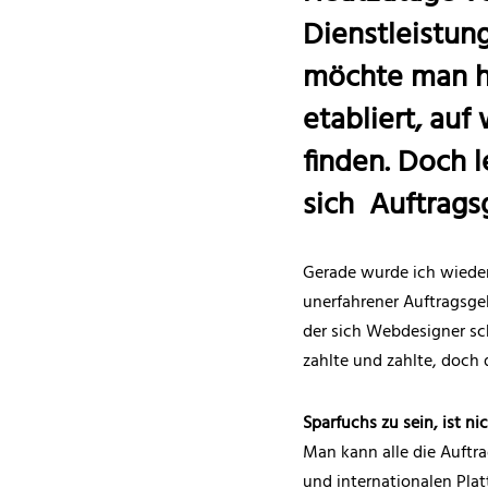
Dienstleistung
möchte man hä
etabliert, au
finden. Doch l
sich Auftrags
Gerade wurde ich wieder
unerfahrener Auftragsge
der sich Webdesigner sch
zahlte und zahlte, doch d
Sparfuchs zu sein, ist n
Man kann alle die Auftr
und internationalen Pla