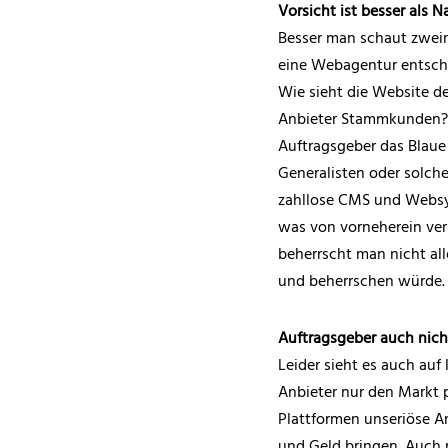
Vorsicht ist besser als N
Besser man schaut zweima
eine Webagentur entsche
Wie sieht die Website de
Anbieter Stammkunden? U
Auftragsgeber das Blaue 
Generalisten oder solche,
zahllose CMS und Websys
was von vorneherein ver
beherrscht man nicht al
und beherrschen würde. A
Auftragsgeber auch nic
Leider sieht es auch auf 
Anbieter nur den Markt p
Plattformen unseriöse An
und Geld bringen. Auch